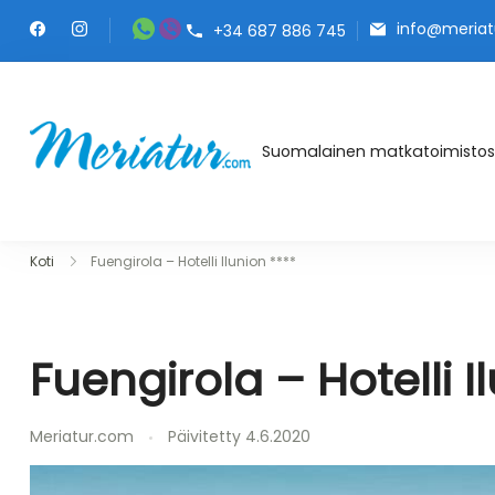
Skip
info@meriat
+34 687 886 745
to
content
Meriatur.com
Suomalainen matkatoimistos
Koti
Fuengirola – Hotelli Ilunion ****
Fuengirola – Hotelli I
Meriatur.com
Päivitetty
4.6.2020