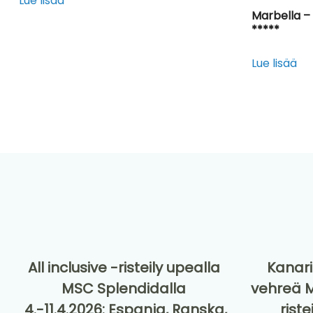
Lue lisää
Marbella –
*****
Lue lisää
All inclusive -risteily upealla
Kanar
MSC Splendidalla
vehreä Ma
4.-11.4.2026: Espanja, Ranska,
rist