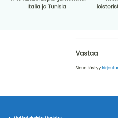
Italia ja Tunisia
loistoris
Vastaa
Sinun täytyy
kirjautu
Matkatoimisto Meriatur