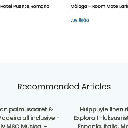
 Hotel Puente Romano
Màlaga – Room Mate Lario
Lue lisää
Recommended Articles
ian palmusaaret &
Huippuylellinen ri
deira all inclusive -
Explora I -luksusrist
eily MSC Musica -
Espanja, Italia, 