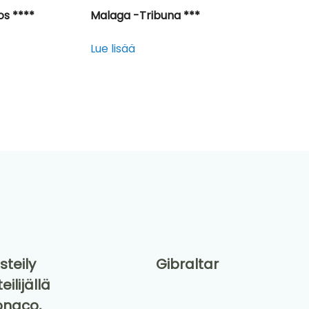
s ****
Malaga -Tribuna ***
Lue lisää
steily
Gibraltar
eilijällä
Monaco,