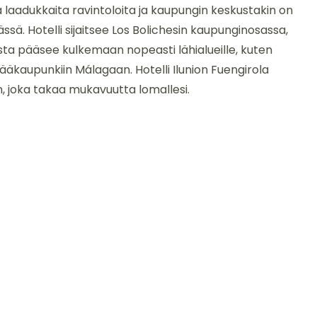
ta laadukkaita ravintoloita ja kaupungin keskustakin on
ä. Hotelli sijaitsee Los Bolichesin kaupunginosassa,
sta pääsee kulkemaan nopeasti lähialueille, kuten
kaupunkiin Málagaan. Hotelli Ilunion Fuengirola
, joka takaa mukavuutta lomallesi.