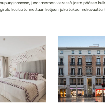
n kaupunginosassa, juna-aseman vieressä, josta pääsee ku
girola kuuluu tunnettuun ketjuun, joka takaa mukavuutta l