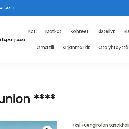
ur.com
Koti
Matkat
Kohteet
Risteilyt
Ri
i Espanjassa
Oma tili
Kirjanmerkit
Ota yhteyttä
lunion ****
Yksi Fuengirolan tasokkai