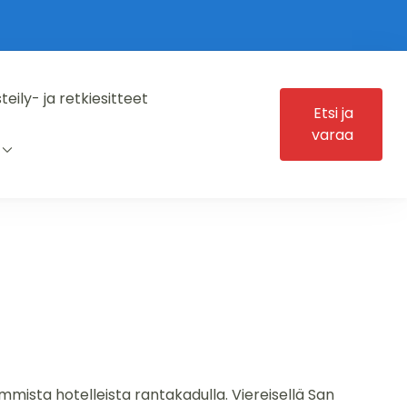
steily- ja retkiesitteet
Etsi ja
varaa
mmista hotelleista rantakadulla. Viereisellä San