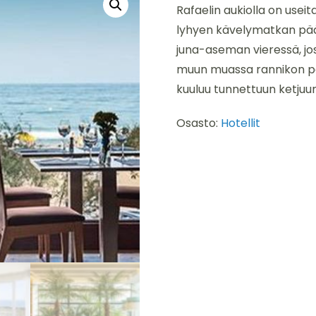
Rafaelin aukiolla on usei
lyhyen kävelymatkan pääss
juna-aseman vieressä, jo
muun muassa rannikon pää
kuuluu tunnettuun ketjuun
Osasto:
Hotellit