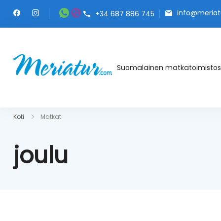
Skip
info@meriat
+34 687 886 745
to
content
Meriatur.com
Suomalainen matkatoimistos
Koti
Matkat
joulu