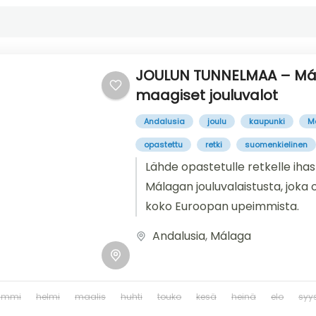
JOULUN TUNNELMAA – M
maagiset jouluvalot
Andalusia
joulu
kaupunki
M
opastettu
retki
suomenkielinen
Lähde opastetulle retkelle ih
Málagan jouluvalaistusta, joka 
koko Euroopan upeimmista.
Andalusia
,
Málaga
ammi
helmi
maalis
huhti
touko
kesä
heinä
elo
syy