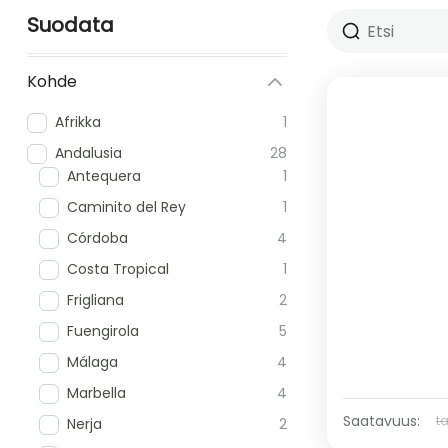
Suodata
Kohde
Afrikka
1
Andalusia
28
Antequera
1
Caminito del Rey
1
Córdoba
4
Costa Tropical
1
Frigliana
2
Fuengirola
5
Málaga
4
Marbella
4
Saatavuus:
t
Nerja
2