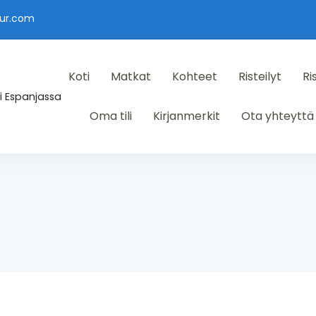
ur.com
Koti
Matkat
Kohteet
Risteilyt
Ri
i Espanjassa
Oma tili
Kirjanmerkit
Ota yhteyttä