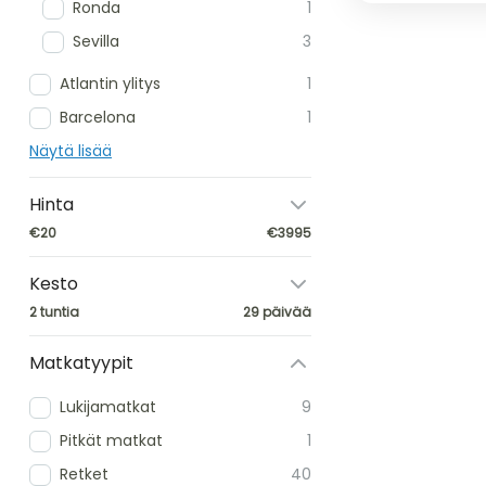
Ronda
1
Sevilla
3
Atlantin ylitys
1
Barcelona
1
Näytä lisää
Hinta
€20
€3995
Kesto
2 tuntia
29 päivää
Matkatyypit
Lukijamatkat
9
Pitkät matkat
1
Retket
40