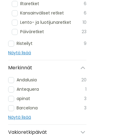
Iltaretket
6
Kansainväliset retket
6
Lento- ja luotijunaretket
10
Päiväretket
23
Risteilyt
9
Näytä lisää
Merkinnät
Andalusia
20
Antequera
1
apinat
3
Barcelona
3
Näytä lisää
Vakioretkipäivät