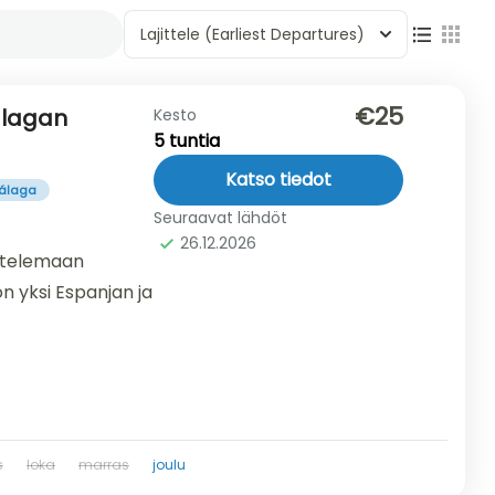
Lajittele
(Earliest Departures)
€25
álagan
Kesto
5 tuntia
Katso tiedot
álaga
Seuraavat lähdöt
26.12.2026
astelemaan
on yksi Espanjan ja
s
loka
marras
joulu