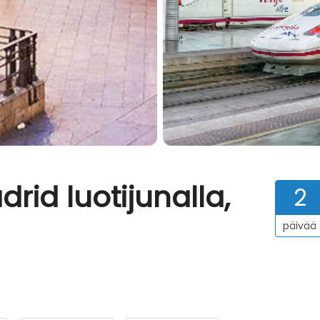
rid luotijunalla,
2
päivää