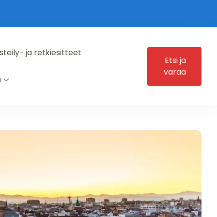
steily- ja retkiesitteet
Etsi ja
varaa
ä