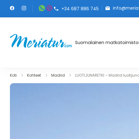
Skip
info@meria
+34 687 886 745
to
content
Meriatur.com
Suomalainen matkatoimistos
Koti
Kohteet
Madrid
LUOTIJUNARETKI – Madrid luotijuna