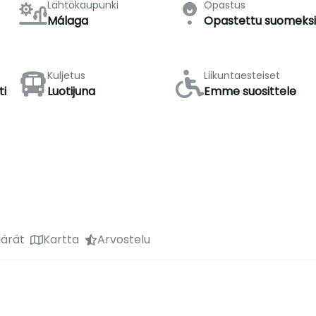
Lähtökaupunki
Opastus
Málaga
Opastettu suomeks
Kuljetus
Liikuntaesteiset
ti
Luotijuna
Emme suosittele
ärät
Kartta
Arvostelu