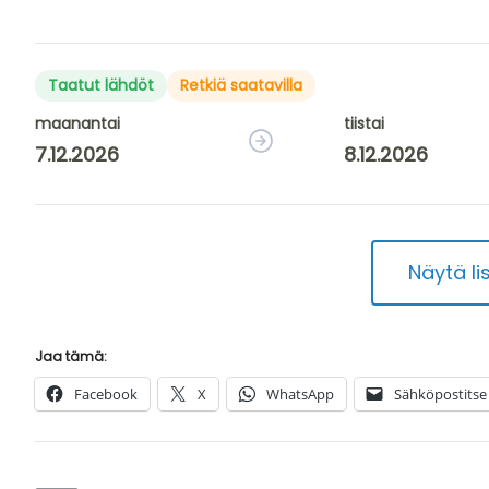
Taatut lähdöt
Retkiä saatavilla
maanantai
tiistai
7.12.2026
8.12.2026
Näytä li
Jaa tämä:
Facebook
X
WhatsApp
Sähköpostitse