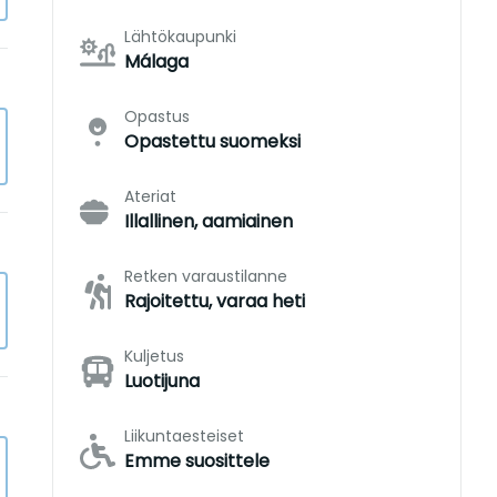
Lähtökaupunki
Málaga
Opastus
Opastettu suomeksi
Ateriat
Illallinen, aamiainen
Retken varaustilanne
Rajoitettu, varaa heti
Kuljetus
Luotijuna
Liikuntaesteiset
Emme suosittele