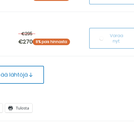
€295
Varaa
nyt
€270
8% pois hinnasta
sää lähtöjä
Tulosta