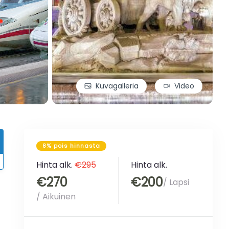
Kuvagalleria
Video
8% pois hinnasta
Hinta alk.
€295
Hinta alk.
€270
€200
/ Lapsi
/ Aikuinen