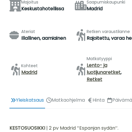
Majoitus
Saapumiskaupunki
Keskustahotellissa
Madrid
Ateriat
Retken varaustilanne
Illallinen, aamiainen
Rajoitettu, varaa he
Matkatyyppi
Lento- ja
Kohteet
Madrid
luotijunaretket
,
Retket
Yleiskatsaus
Matkaohjelma
Hinta
Päivämä
KESTOSUOSIKKI
| 2 pv Madrid ’’Espanjan sydän’’.