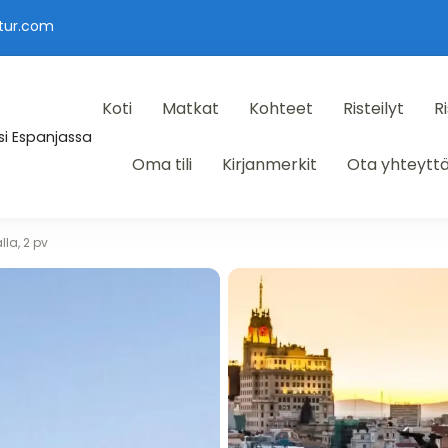
tur.com
Koti
Matkat
Kohteet
Risteilyt
Ri
i Espanjassa
Oma tili
Kirjanmerkit
Ota yhteytt
lla, 2 pv