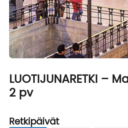
LUOTIJUNARETKI – Mad
2 pv
Retkipäivät